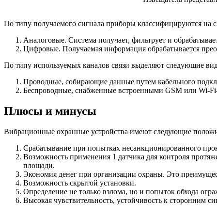
По типу получаемого сигнала приборы классифицируются на 
Аналоговые. Система получает, фильтрует и обрабатывае
Цифровые. Получаемая информация обрабатывается преоб
По типу используемых каналов связи выделяют следующие вид
Проводные, собирающие данные путем кабельного подклю
Беспроводные, снабженные встроенными GSM или Wi-Fi
Плюсы и минусы
Вибрационные охранные устройства имеют следующие положи
Срабатывание при попытках несанкционированного прони
Возможность применения 1 датчика для контроля протяже
площади.
Экономия денег при организации охраны. Это преимущес
Возможность скрытой установки.
Определение не только взлома, но и попыток обхода ог
Высокая чувствительность, устойчивость к сторонним си