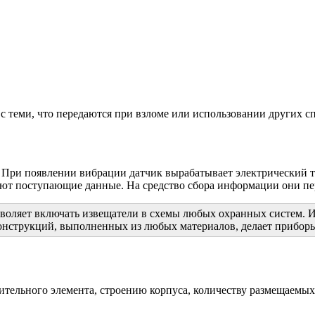
с теми, что передаются при взломе или использовании других с
в. При появлении вибрации датчик вырабатывает электрический 
уют поступающие данные. На средство сбора информации они п
оляет включать извещатели в схемы любых охранных систем. Ис
онструкций, выполненных из любых материалов, делает прибор
ельного элемента, строению корпуса, количеству размещаемых 