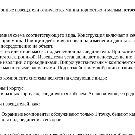
онные извещатели отличаются миниатюрностью и малым потре
емная схема соответствующего вида. Конструкция включает в с
на приемник. Принцип действия основан на изменении длины ла
посредственно на объект.
оит из инертной массы, подвешенной на соединители. При возн
тся электроникой. Извещатели устанавливают непосредственно 
е изоляции с проводниками. Виброчувствительным компонентом
 магнитными элементами. Под воздействием вибрации возникае
о компонента системы делятся на следующие виды:
ный корпус.
 в разных корпусах, соединяются кабелем. Анализирующее средс
 извещателей, как:
Охранные компоненты обслуживают только 1 точку, бывают как
для подсоединения сенсоров.
яет собой комплекс, состоящий из адресных точечных виброчув