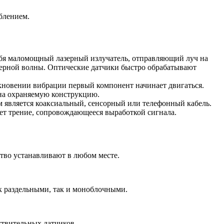
блением.
ебя маломощный лазерный излучатель, отправляющий луч на
зерной волны. Оптические датчики быстро обрабатывают
икновении вибрации первый компонент начинает двигаться.
на охраняемую конструкцию.
 является коаксиальный, сенсорный или телефонный кабель.
т трение, сопровождающееся выработкой сигнала.
тво устанавливают в любом месте.
 раздельными, так и моноблочными.
ствительных датчиков.