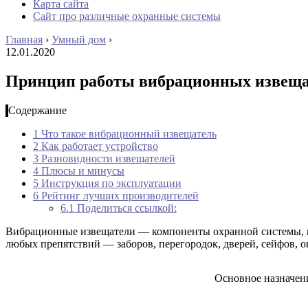
Карта сайта
Сайт про различные охранные системы
Главная
›
Умный дом
›
12.01.2020
Принцип работы вибрационных извещат
Содержание
1
Что такое вибрационный извещатель
2
Как работает устройство
3
Разновидности извещателей
4
Плюсы и минусы
5
Инструкция по эксплуатации
6
Рейтинг лучших производителей
6.1
Поделиться ссылкой:
Вибрационные извещатели — компоненты охранной системы, пр
любых препятствий — заборов, перегородок, дверей, сейфов, о
Основное назначен