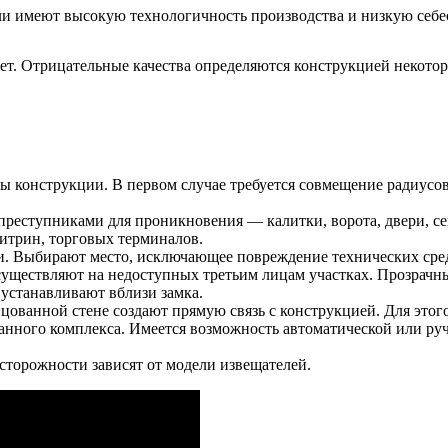
и имеют высокую технологичность производства и низкую себе
ет. Отрицательные качества определяются конструкцией некото
ы конструкции. В первом случае требуется совмещение радиусов
преступниками для проникновения — калитки, ворота, двери, с
итрин, торговых терминалов.
. Выбирают место, исключающее повреждение технических сред
уществляют на недоступных третьим лицам участках. Прозрачны
устанавливают вблизи замка.
цованной стене создают прямую связь с конструкцией. Для этог
анного комплекса. Имеется возможность автоматической или ру
торожности зависят от модели извещателей.